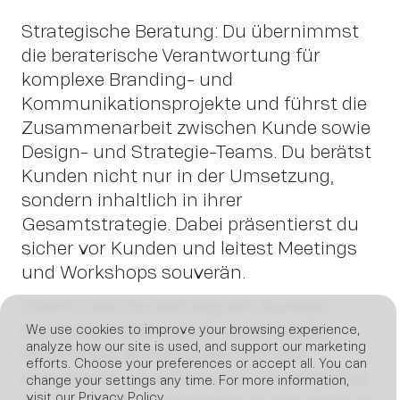
News
Strategische Beratung:
Du übernimmst
die beraterische Verantwortung für
komplexe Branding- und
Kommunikationsprojekte und führst die
Zusammenarbeit zwischen Kunde sowie
Design- und Strategie-Teams. Du berätst
Kunden nicht nur in der Umsetzung,
sondern inhaltlich in ihrer
Gesamtstrategie. Dabei präsentierst du
sicher vor Kunden und leitest Meetings
und Workshops souverän.
Client Love:
Du bist eng am Kunden,
baust eigenständig vertrauensvolle,
We use cookies to improve your browsing experience,
analyze how our site is used, and support our marketing
langfristige Beziehungen auf und
efforts. Choose your preferences or accept all. You can
entwickelst sie aktiv weiter. Du verstehst
change your settings any time. For more information,
visit our
Privacy Policy
.