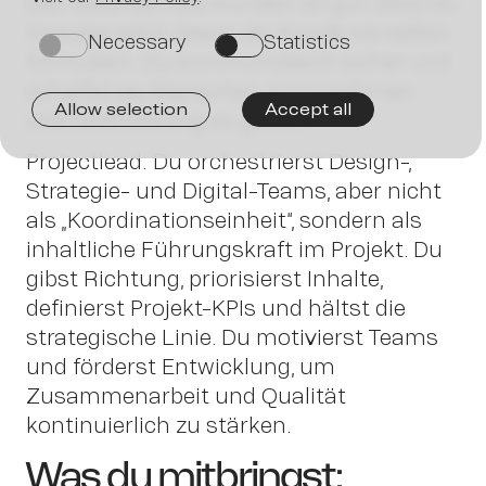
das Geschäft des Kunden so gut, dass du
Join
Impulse setzt, bevor der Kunde sie selbst
Necessary
Statistics
on
on
formuliert. Du kommunizierst sicher und
schaffst es, Menschen mitzunehmen
Allow selection
Accept all
und Orientierung zu geben.
Projectlead:
Du orchestrierst Design-,
us
Strategie- und Digital-Teams, aber nicht
als „Koordinationseinheit“, sondern als
inhaltliche Führungskraft im Projekt. Du
gibst Richtung, priorisierst Inhalte,
definierst Projekt-KPIs und hältst die
strategische Linie. Du motivierst Teams
und förderst Entwicklung, um
Zusammenarbeit und Qualität
kontinuierlich zu stärken.
Was du mitbringst: